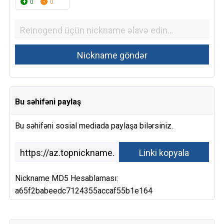
0
0
Bu səhifəni paylaş
Bu səhifəni sosial mediada paylaşa bilərsiniz.
Nickname MD5 Hesablaması:
a65f2babeedc7124355accaf55b1e164