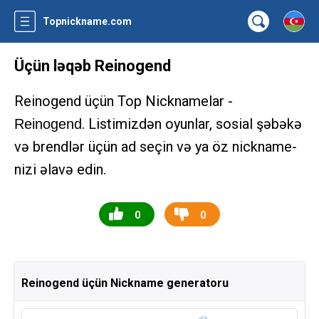
Topnickname.com
Üçün ləqəb Reinogend
Reinogend üçün Top Nicknamelar -
. Listimizdən oyunlar, sosial şəbəkə
Reinogend
və brendlər üçün ad seçin və ya öz nickname-
nizi əlavə edin.
0
0
Reinogend üçün Nickname generatoru