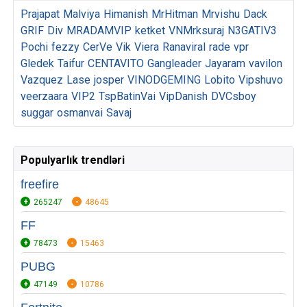
Prajapat
Malviya
Himanish
MrHitman
Mrvishu
Dack
GRIF
Div
MRADAMVIP
ketket
VNMrksuraj
N3GATIV3
Pochi
fezzy
CerVe
Vik
Viera
Ranaviral
rade
vpr
Gledek
Taifur
CENTAVITO
Gangleader
Jayaram
vavilon
Vazquez
Lase
josper
VINODGEMING
Lobito
Vipshuvo
veerzaara
VIP2
TspBatinVai
VipDanish
DVCsboy
suggar
osmanvai
Savaj
Populyarlık trendləri
freefire
265247
48645
FF
78473
15463
PUBG
47149
10786