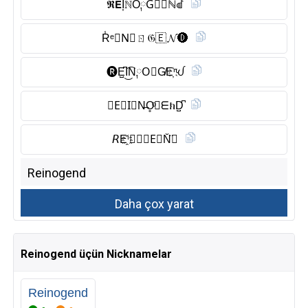
𝕽𝗘I͎ℕO༙G⃠𝙴ℕꀷ
R̾ᵉ𝓲N⃠ㄖ𝔊🇪 𝓝🅓︎
🅡︎E̺͆I͜͡N༙O⃠G̸E҉ⁿᦔ
𝚁E⃠I⃠N̶O̥ͦ𝙂ᗴክD̺͆
𝘙E҈ⁱ𝖭𝑶𝘎E⃠N̆̈🅓︎
Reinogend üçün Nicknamelar
Reinogend