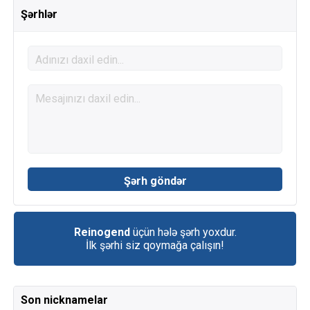
Şərhlər
Reinogend
üçün hələ şərh yoxdur.
İlk şərhi siz qoymağa çalışın!
Son nicknamelar