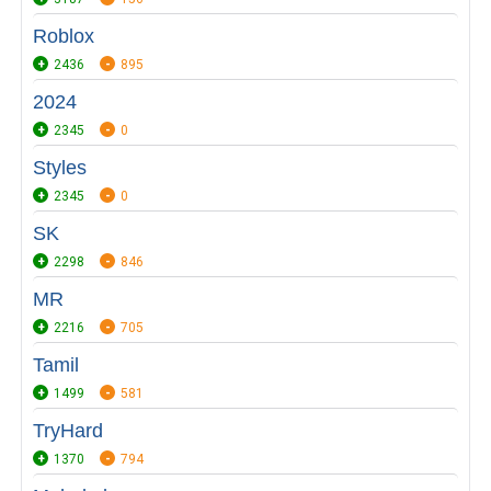
Roblox
2436
895
2024
2345
0
Styles
2345
0
SK
2298
846
MR
2216
705
Tamil
1499
581
TryHard
1370
794