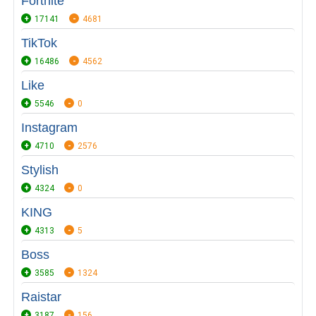
Fortnite
17141
4681
TikTok
16486
4562
Like
5546
0
Instagram
4710
2576
Stylish
4324
0
KING
4313
5
Boss
3585
1324
Raistar
3187
156