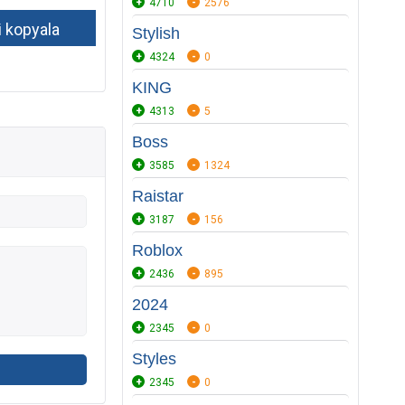
4710
2576
Stylish
4324
0
KING
4313
5
Boss
3585
1324
Raistar
3187
156
Roblox
2436
895
2024
2345
0
Styles
2345
0