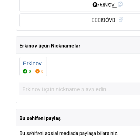
🅔︎𝘳𝘬𝐼N̾𝕺V͟
𝕰𝘙🅚︎I̸𝑁O̾V⃠
Erkinov üçün Nicknamelar
Erkinov
0
0
Bu səhifəni paylaş
Bu səhifəni sosial mediada paylaşa bilərsiniz.