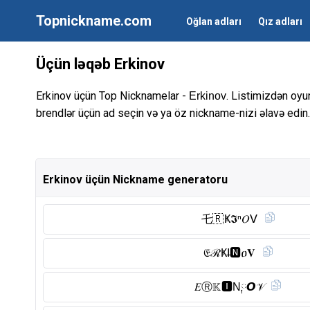
Topnickname.com
Oğlan adları
Qız adları
Üçün ləqəb Erkinov
Erkinov üçün Top Nicknamelar -
. Listimizdən oyu
Erkinov
brendlər üçün ad seçin və ya öz nickname-nizi əlavə edin.
Erkinov üçün Nickname generatoru
乇🇷 Ҝ𝕴ⁿ𝑂ᐯ
𝔈ℛҜI̶🅽︎ዐ𝐕
𝐸Ⓡ︎𝕂🅸︎N༙𝙊𝒱