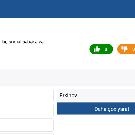
nlar, sosial şəbəkə və
0
0