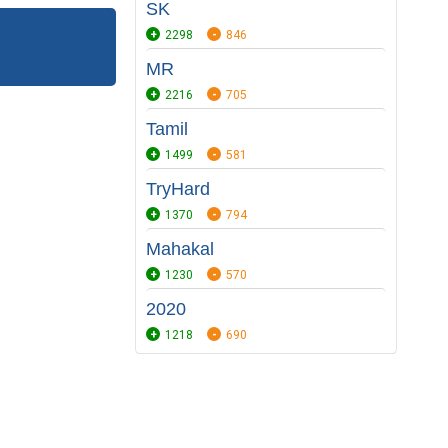
SK
2298
846
MR
2216
705
Tamil
1499
581
TryHard
1370
794
Mahakal
1230
570
2020
1218
690