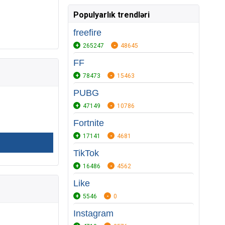
Populyarlık trendləri
freefire
265247
48645
FF
78473
15463
PUBG
47149
10786
Fortnite
17141
4681
TikTok
16486
4562
Like
5546
0
Instagram