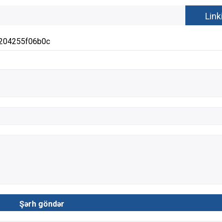
9204255f06b0c