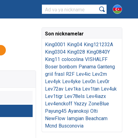
Son nicknamelar
King0001
King04
King121232A
King0304
King028
King0840Y
King11
colocolina
VISHALFF
Boser
bonbom
Panama
Ganteng
griil
frasl
R2F
Lev4ic
Lev2m
Lev4yk
Lev4yke
Lev0n
Lev0r
Lev72av
Lev1ka
Lev1tan
Lev4uk
Lev1tigr
Lev78els
Lev4iazx
Lev4enckoff
Yazzy
ZoneBlue
Payung45
Ayanokoji
Olti
NewFlow
Iamgian
Beachcam
Mcnd
Busconovia