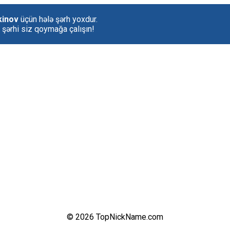
kinov
üçün hələ şərh yoxdur.
k şərhi siz qoymağa çalışın!
© 2026 TopNickName.com