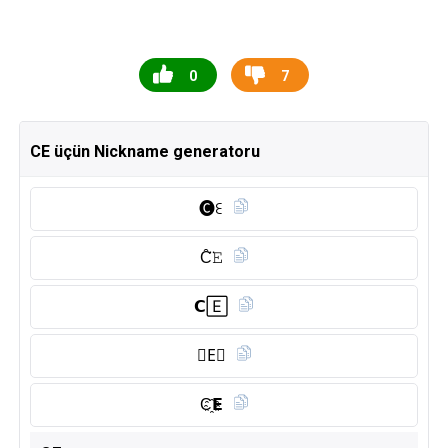
0
7
CE üçün Nickname generatoru
🅒︎ꏂ
C̑̈𝙴
𝗖🄴
𝗖E⃠
C҈𝗘