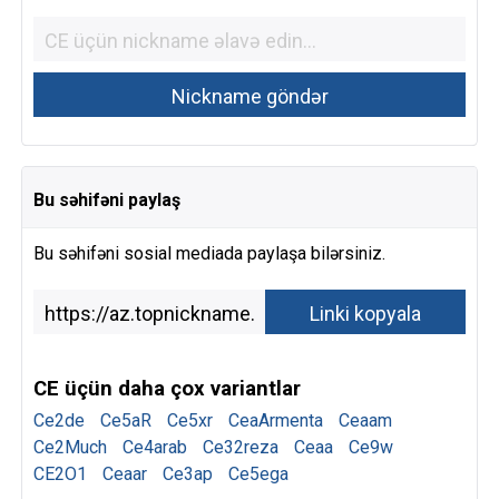
Bu səhifəni paylaş
Bu səhifəni sosial mediada paylaşa bilərsiniz.
CE üçün daha çox variantlar
Ce2de
Ce5aR
Ce5xr
CeaArmenta
Ceaam
Ce2Much
Ce4arab
Ce32reza
Ceaa
Ce9w
CE2O1
Ceaar
Ce3ap
Ce5ega