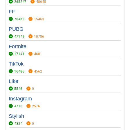
265247
48645
FF
78473
15463
PUBG
47149
10786
Fortnite
17141
4681
TikTok
16486
4562
Like
5546
0
Instagram
4710
2576
Stylish
4324
0