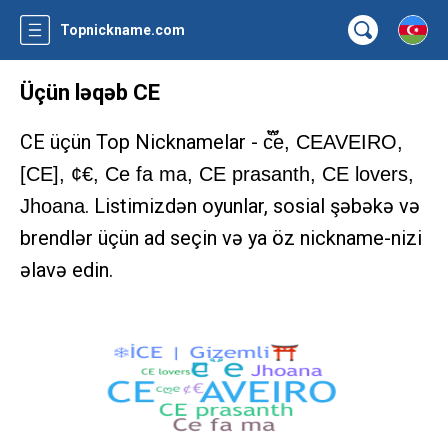
Topnickname.com
Üçün ləqəb CE
CE üçün Top Nicknamelar -
c፝֟e, CEㅤAVEIRO,
[CE], ¢€, Ce fa ma, CE prasanth, CE lovers,
. Listimizdən oyunlar, sosial şəbəkə və
Jhoana
brendlər üçün ad seçin və ya öz nickname-nizi
əlavə edin.