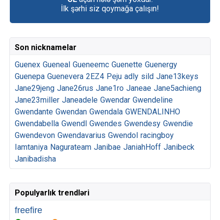
İlk şərhi siz qoymağa çalışın!
Son nicknamelar
Guenex
Gueneal
Gueneemc
Guenette
Guenergy
Guenepa
Guenevera
2EZ4
Peju
adly
sild
Jane13keys
Jane29jeng
Jane26rus
Jane1ro
Janeae
Jane5achieng
Jane23miller
Janeadele
Gwendar
Gwendeline
Gwendante
Gwendan
Gwendala
GWENDALINHO
Gwendabella
Gwendl
Gwendes
Gwendesy
Gwendie
Gwendevon
Gwendavarius
Gwendol
racingboy
Iamtaniya
Nagurateam
Janibae
JaniahHoff
Janibeck
Janibadisha
Populyarlık trendləri
freefire