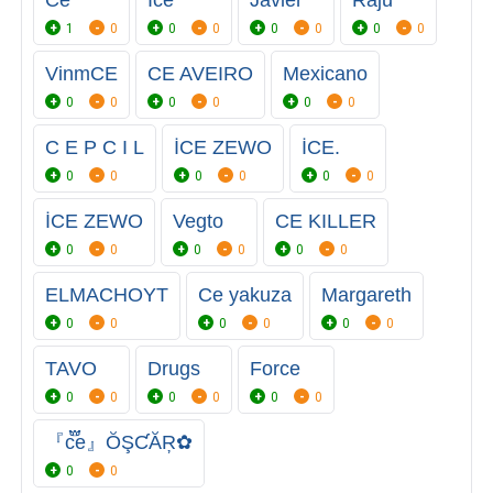
Ce
İce
Javier
Raju
1
0
0
0
0
0
0
0
VinmCE
CE AVEIRO
Mexicano
0
0
0
0
0
0
C E P C I L
İCE ZEWO
İCE.
0
0
0
0
0
0
İCE ZEWO
Vegto
CE KILLER
0
0
0
0
0
0
ELMACHOYT
Ce yakuza
Margareth
0
0
0
0
0
0
TAVO
Drugs
Force
0
0
0
0
0
0
『c፝֟e』ŎŞƇĂŖ✿
0
0