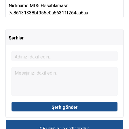
Nickname MD5 Hesablaması:
7a86131338bf955e0a56311f264aa6aa
Şərhlər
CE
üçün hələ şərh yoxdur.