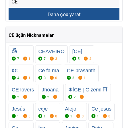
CE üçün Nicknamelar
c፝֟e
CEㅤAVEIRO
[CE]
7
1
7
3
5
4
¢€
Ce fa ma
CE prasanth
4
1
3
0
3
1
CE lovers
Jhoana
❄İCE | Gizemli⛩
2
0
2
0
2
1
Jesús
cღe
Alejo
Ce jesus
1
0
1
0
1
0
1
0