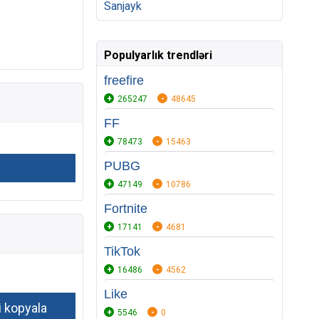
Sanjayk
Populyarlık trendləri
freefire
265247
48645
FF
78473
15463
PUBG
47149
10786
Fortnite
17141
4681
TikTok
16486
4562
Like
5546
0