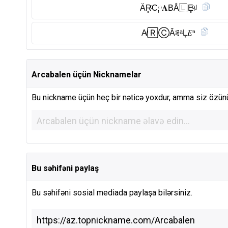
ÄR̥ͦC༙𝐀BÅ🇱 E̥ͦꈤ
A̸🅁Ⓒ︎ÂꌃᵃL͎𝐸ⁿ
Arcabalen üçün Nicknamelar
Bu nickname üçün heç bir nəticə yoxdur, amma siz özünü
Bu səhifəni paylaş
Bu səhifəni sosial mediada paylaşa bilərsiniz.