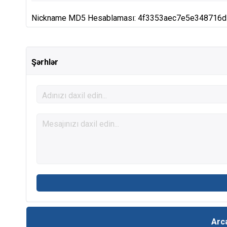
Nickname MD5 Hesablaması: 4f3353aec7e5e348716
Şərhlər
Arc