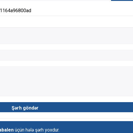
d1164a96800ad
abalen
üçün hələ şərh yoxdur.