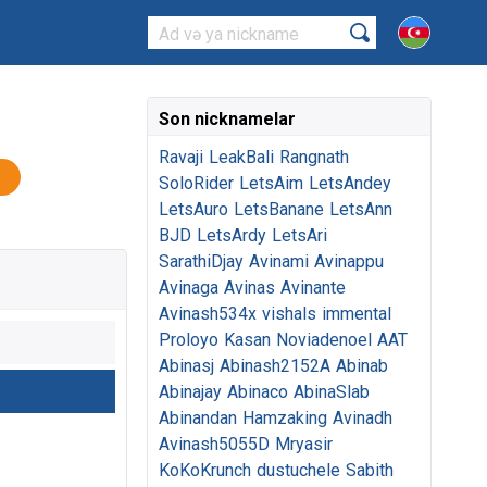
Son nicknamelar
Ravaji
LeakBali
Rangnath
SoloRider
LetsAim
LetsAndey
LetsAuro
LetsBanane
LetsAnn
BJD
LetsArdy
LetsAri
SarathiDjay
Avinami
Avinappu
Avinaga
Avinas
Avinante
Avinash534x
vishals
immental
Proloyo
Kasan
Noviadenoel
AAT
Abinasj
Abinash2152A
Abinab
Abinajay
Abinaco
AbinaSlab
Abinandan
Hamzaking
Avinadh
Avinash5055D
Mryasir
KoKoKrunch
dustuchele
Sabith