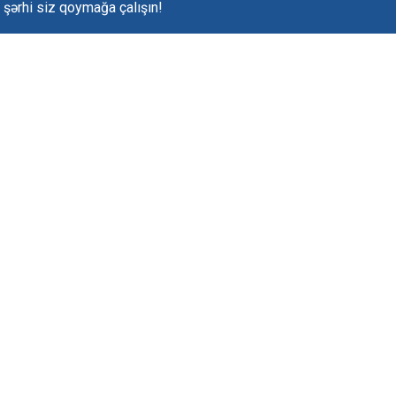
k şərhi siz qoymağa çalışın!