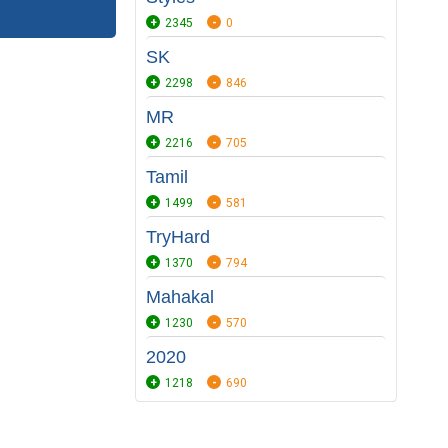
2345
0
SK
2298
846
MR
2216
705
Tamil
1499
581
TryHard
1370
794
Mahakal
1230
570
2020
1218
690