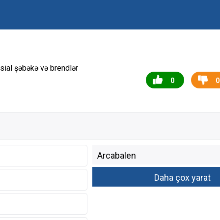
sial şəbəkə və brendlər
0
0