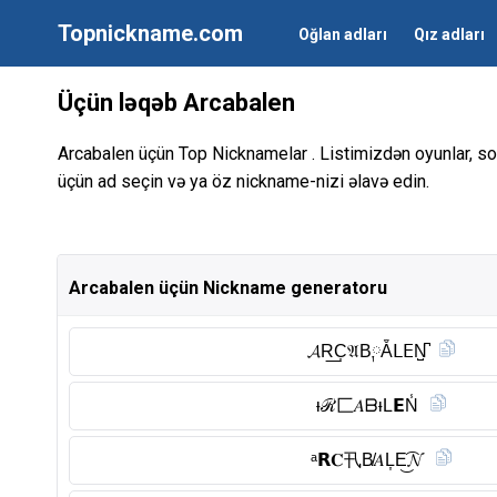
Topnickname.com
Oğlan adları
Qız adları
Üçün ləqəb Arcabalen
Arcabalen üçün Top Nicknamelar . Listimizdən oyunlar, so
üçün ad seçin və ya öz nickname-nizi əlavə edin.
Arcabalen üçün Nickname generatoru
𝓐R͟C͎𝔄B༙Ẵᒪ𝖤N̺͆
ᵼℛ匚𝐴ᗷᵼL𝗘N̾
ᵃ𝗥𝐂卂B̸𝐴L͎E͜͡𝓝