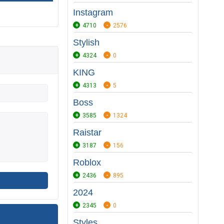
Instagram
4710
2576
Stylish
4324
0
KING
4313
5
Boss
3585
1324
Raistar
3187
156
Roblox
2436
895
2024
2345
0
Styles