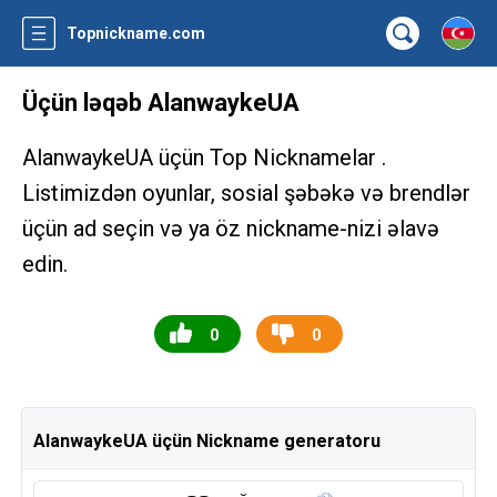
Topnickname.com
Üçün ləqəb AlanwaykeUA
AlanwaykeUA üçün Top Nicknamelar .
Listimizdən oyunlar, sosial şəbəkə və brendlər
üçün ad seçin və ya öz nickname-nizi əlavə
edin.
0
0
AlanwaykeUA üçün Nickname generatoru