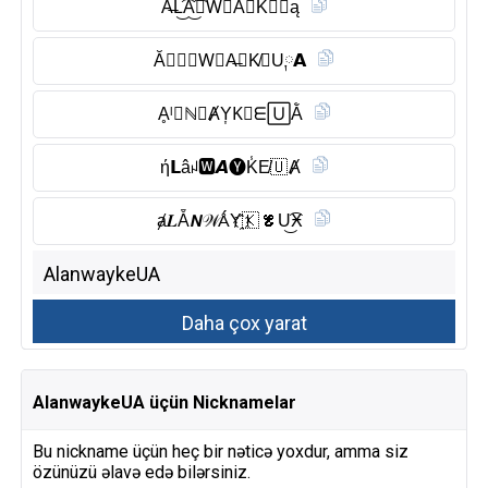
A̶L͜͡A͜͡𝙽W⃠Ă𝑌K𝔼𝕌ą
Ă𝙇𝓐𝕹W⃠A̶𝒀K̸𝐄U༙𝗔
Ḁˡ𝑨ℕ𝚆ȺY͎K⃠ᗴ🅄Ằ
ή𝗟âꈤ🆆︎𝘼🅨︎K̾E̸🇺 Ⱥ
ⱥ𝑳Ẵ𝙉𝒲ǺY҈🇰 𝓔U͜͡Ӿ
AlanwaykeUA üçün Nicknamelar
Bu nickname üçün heç bir nəticə yoxdur, amma siz
özünüzü əlavə edə bilərsiniz.