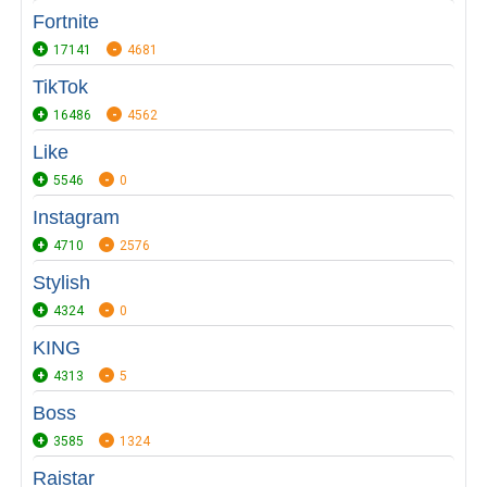
Fortnite
17141
4681
TikTok
16486
4562
Like
5546
0
Instagram
4710
2576
Stylish
4324
0
KING
4313
5
Boss
3585
1324
Raistar