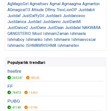
AgMagicGirl
Agmaltsev
Agmal
Agmaagma
Agmanton
AGmagical13
Attiude
DRmy
TrexLionOP
Justdabit
Justdaf
JustDaffyDil
Justdaeli
Justdanceoo
Justdanica
Justdail
Justdanno
JustDanMI
JustDance2
JustDane
JustDaan
Justdalal
NAKWARA
GANGSTERID
Moxil
IshmamZaman
Ishmaela
Ishmaboy
Ishmanko
Ishm
Ishmaere
Ishmaevoscar
Ishmaelio
ISHMAM9ISHMA
Ishmametev
Populyarlık trendləri
freefire
265247
48645
FF
78473
15463
PUBG
47149
10786