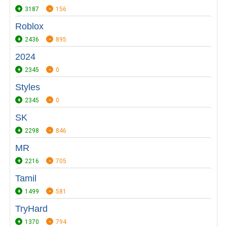
3187
156
Roblox
2436
895
2024
2345
0
Styles
2345
0
SK
2298
846
MR
2216
705
Tamil
1499
581
TryHard
1370
794