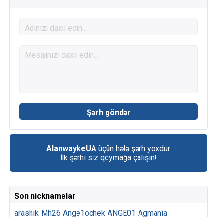
AlanwaykeUA
üçün hələ şərh yoxdur.
İlk şərhi siz qoymağa çalışın!
Son nicknamelar
arashik
Mh26
Ange1ochek
ANGE01
Agmania