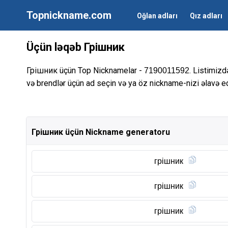
Topnickname.com
Oğlan adları
Qız adları
Üçün ləqəb Грішник
Грішник üçün Top Nicknamelar -
. Listimizd
7190011592
və brendlər üçün ad seçin və ya öz nickname-nizi əlavə ed
Грішник üçün Nickname generatoru
грішник
грішник
грішник