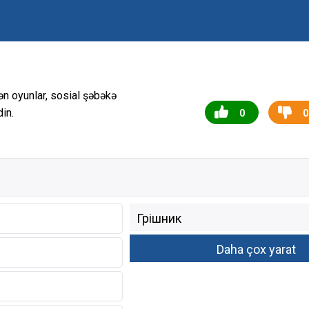
ən oyunlar, sosial şəbəkə
in.
0
0