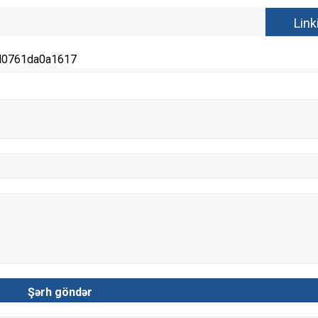
d0761da0a1617