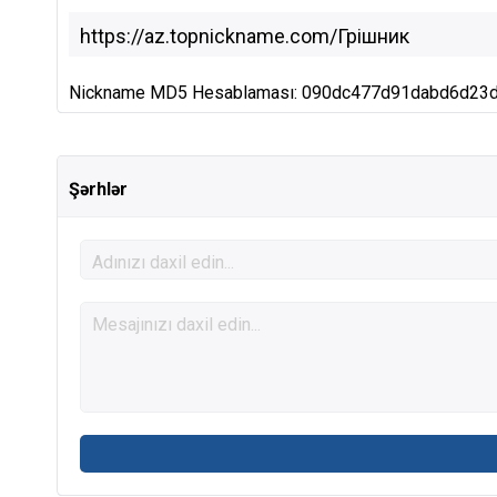
Nickname MD5 Hesablaması: 090dc477d91dabd6d23
Şərhlər