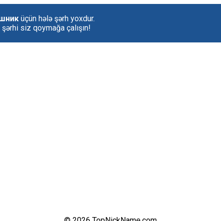
ішник
üçün hələ şərh yoxdur.
k şərhi siz qoymağa çalışın!
© 2026 TopNickName.com