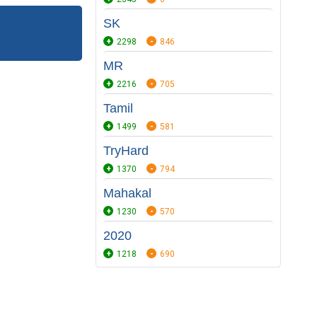
SK
2298
846
MR
2216
705
Tamil
1499
581
TryHard
1370
794
Mahakal
1230
570
2020
1218
690