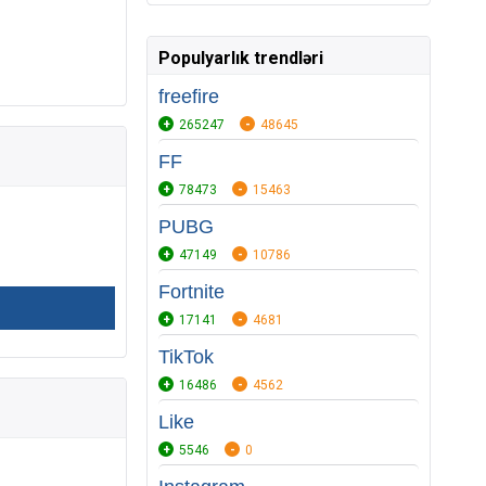
Populyarlık trendləri
freefire
265247
48645
FF
78473
15463
PUBG
47149
10786
Fortnite
17141
4681
TikTok
16486
4562
Like
5546
0