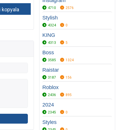
Instagram
4710
2576
Stylish
4324
0
KING
4313
5
Boss
3585
1324
Raistar
3187
156
Roblox
2436
895
2024
2345
0
Styles
2345
0