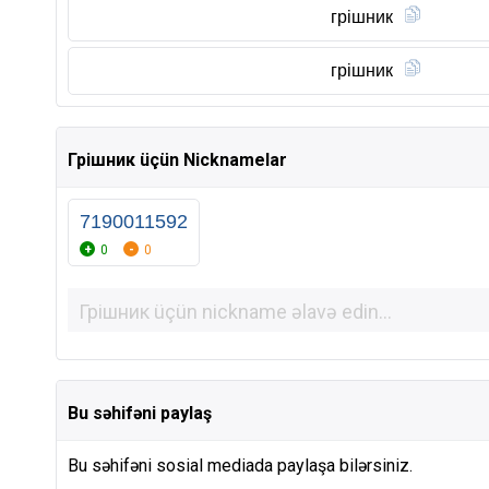
грішник
грішник
Грішник üçün Nicknamelar
7190011592
0
0
Bu səhifəni paylaş
Bu səhifəni sosial mediada paylaşa bilərsiniz.